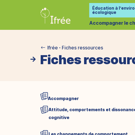
Éducation à l’envir
écologique
Accompagner le ch
Ifrée
Fiches ressources
#

Fiches ressour

Accompagner
Attitude, comportements et dissonanc
cognitive
Les changements de comportement