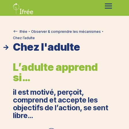
#
Ifrée
Observer & comprendre les mécanismes


Chez l’adulte
Chez l'adulte

L’adulte apprend
si…
il est motivé, perçoit,
comprend et accepte les
objectifs de l’action, se sent
libre…