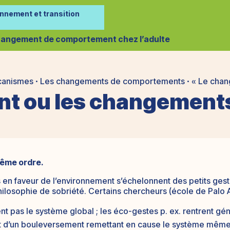
onnement et transition
angement de comportement chez l’adulte
canismes
Les changements de comportements
« Le chan


t ou les changements
même ordre.
les en faveur de l’environnement s’échelonnent des petits g
losophie de sobriété. Certains chercheurs (école de Palo Al
ent pas le système global ; les éco-gestes p. ex. rentrent g
nt d’un bouleversement remettant en cause le système mêm